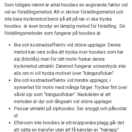
Som tidigare nämnt är antal hoodies en avgörande faktor vid
val av förädlingsmetod. Att vi skriver förädlingsmetod och
inte bara tryckmetod beror på att på när vi ska trycka
hoodies är även brodyr en lämplig metod för förädling. De
förädlingsmetoder som fungerar på hoodies är:
Bra och kostnadseffektiv vid större upplagor. Denna
metod kan vara svåra att trycka över hoodies som har
zip (blixtlås) men för rätt motiv funkar denna
tryckmetod utmärkt. Däremot fungerar screentryck inte
alls om ni vill trycka motivet över ”kängurufickan”.
Bra och kostnadseffektiv vid mindre upplagor, i
synnerhet för motiv med många färger. Trycker fint över
såväl zip som ”kängurufickan”. Nackdelen är att
metoden är dyr och långsam vid större upplagor.
Passar utmärkt på ziphoodes. Ser snyggt och påkostat
ut.
Eftersom inte hoodies är ett kroppsnära plagg går det
att sätta en transfer utan att få känslan av ”haklapp”