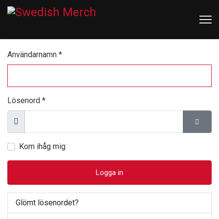
Användarnamn
*
Lösenord
*
Visa
Visa l
Kom ihåg mig
Logga in
Glömt lösenordet?